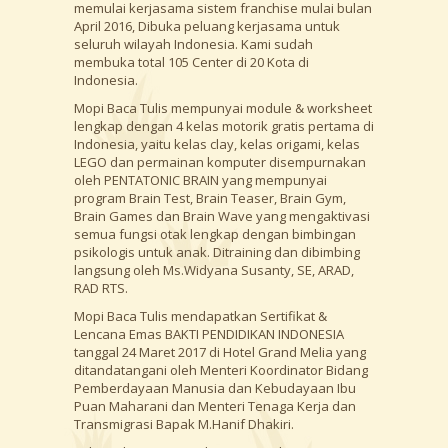
memulai kerjasama sistem franchise mulai bulan
April 2016, Dibuka peluang kerjasama untuk
seluruh wilayah Indonesia. Kami sudah
membuka total 105 Center di 20 Kota di
Indonesia.
Mopi Baca Tulis mempunyai module & worksheet
lengkap dengan 4 kelas motorik gratis pertama di
Indonesia, yaitu kelas clay, kelas origami, kelas
LEGO dan permainan komputer disempurnakan
oleh PENTATONIC BRAIN yang mempunyai
program Brain Test, Brain Teaser, Brain Gym,
Brain Games dan Brain Wave yang mengaktivasi
semua fungsi otak lengkap dengan bimbingan
psikologis untuk anak. Ditraining dan dibimbing
langsung oleh Ms.Widyana Susanty, SE, ARAD,
RAD RTS.
Mopi Baca Tulis mendapatkan Sertifikat &
Lencana Emas BAKTI PENDIDIKAN INDONESIA
tanggal 24 Maret 2017 di Hotel Grand Melia yang
ditandatangani oleh Menteri Koordinator Bidang
Pemberdayaan Manusia dan Kebudayaan Ibu
Puan Maharani dan Menteri Tenaga Kerja dan
Transmigrasi Bapak M.Hanif Dhakiri.