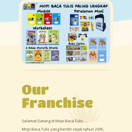
Home
Classes
Gallery
News
Franchise
Center
About Us
Our
Contact
Franchise
Selamat Datang di Mopi Baca Tulis. . .
Mopi Baca Tulis yang berdiri sejak tahun 2005,