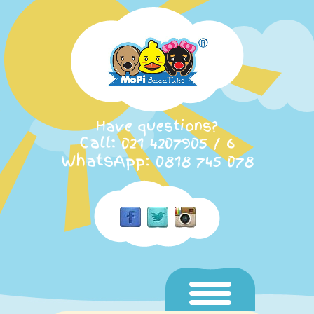
Have questions?
Call: 021 4207905 / 6
WhatsApp: 0818 745 078